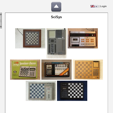
|
Login
SciSys